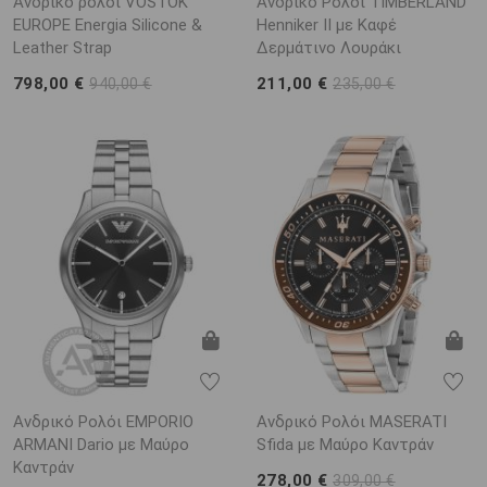
Ανδρικό ρολόι VOSTOK
Ανδρικό Ρολόι TIMBERLAND
EUROPE Energia Silicone &
Henniker II με Καφέ
Leather Strap
Δερμάτινο Λουράκι
798,00 €
211,00 €
940,00 €
235,00 €
Ανδρικό Ρολόι EMPORIO
Ανδρικό Ρολόι MASERATI
ARΜΑΝΙ Dario με Μαύρο
Sfida με Μαύρο Καντράν
Καντράν
278,00 €
309,00 €