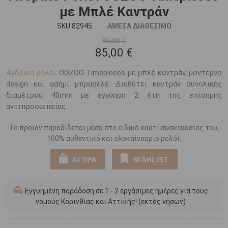
με Μπλέ Καντράν
SKU 82945
ΑΜΕΣΑ ΔΙΑΘΕΣΙΜΟ
95,00 €
85,00 €
Ανδρικό ρολόι
OOZOO Timepieces με μπλέ καντράν, μοντέρνο
design και ασημί μπρασελέ. Διαθέτει καντράν συνολικής
διαμέτρου 40mm με εγγύηση 2 έτη της επίσημης
αντιπροσωπείας.
Το προϊόν παραδίδεται μέσα στο ειδικό κουτί συσκευασίας του,
100% αυθεντικό και ολοκαίνουριο ρολόι.
ΑΓΟΡΑ
WISHLIST
Εγγυημένη παράδοση σε 1 - 2 εργάσιμες ημέρες για τους
νομούς Κορινθίας και Αττικής! (εκτός νήσων)