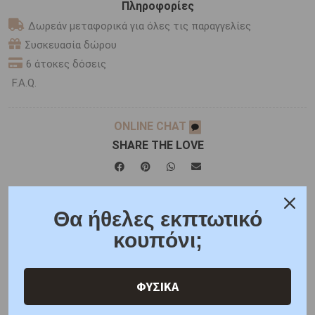
Πληροφορίες
Δωρεάν μεταφορικά για όλες τις παραγγελίες
Συσκευασία δώρου
6 άτοκες δόσεις
F.A.Q.
ONLINE CHAT
SHARE THE LOVE
Χαρακτηριστικά
Χαρακτηριστικά Ρολογιών
Θα ήθελες εκπτωτικό
κουπόνι;
Γιατί εμάς
Ρωτήστε μας
Κριτικές
ΦΥΣΙΚΑ
ΑΜΕΣΑ ΔΙΑΘΕΣΙΜΟ