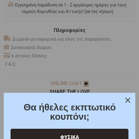
Εγγυημένη παράδοση σε 1 - 2 εργάσιμες ημέρες για τους
νομούς Κορινθίας και Αττικής! (εκτός νήσων)
Πληροφορίες
Δωρεάν μεταφορικά για όλες τις παραγγελίες
Συσκευασία δώρου
6 άτοκες δόσεις
F.A.Q.
ONLINE CHAT
SHARE THE LOVE
Θα ήθελες εκπτωτικό
κουπόνι;
Χαρακτηριστικά
Χαρακτηριστικά Ρολογιών
Γιατί εμάς
Ρωτήστε μας
Κριτικές
ΦΥΣΙΚΑ