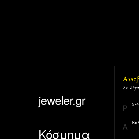
Αναβ
Σε λίγη
jeweler.gr
274
P
Κολ
A
Κόσμημα