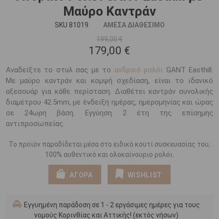
Μαύρο Καντράν
SKU 81019
ΑΜΕΣΑ ΔΙΑΘΕΣΙΜΟ
199,00 €
179,00 €
Αναδείξτε το στυλ σας με το
ανδρικό ρολόι
GANT Easthill.
Με μαύρο καντράν και κομψή σχεδίαση, είναι το ιδανικό
αξεσουάρ για κάθε περίσταση. Διαθέτει καντράν συνολικής
διαμέτρου 42.5mm, με ένδειξη ημέρας, ημερομηνίας και ώρας
σε 24ωρη βάση. Εγγύηση 2 έτη της επίσημης
αντιπροσωπείας.
Το προϊόν παραδίδεται μέσα στο ειδικό κουτί συσκευασίας του,
100% αυθεντικό και ολοκαίνουριο ρολόι.
ΑΓΟΡΑ
WISHLIST
Εγγυημένη παράδοση σε 1 - 2 εργάσιμες ημέρες για τους
νομούς Κορινθίας και Αττικής! (εκτός νήσων)