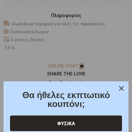
Πληροφορίες
Δωρεάν μεταφορικά για όλες τις παραγγελίες
Συσκευασία δώρου
6 άτοκες δόσεις
F.A.Q.
ONLINE CHAT
SHARE THE LOVE
Θα ήθελες εκπτωτικό
Χαρακτηριστικά
Χαρακτηριστικά Ρολογιών
κουπόνι;
Γιατί εμάς
Ρωτήστε μας
Κριτικές
ΦΥΣΙΚΑ