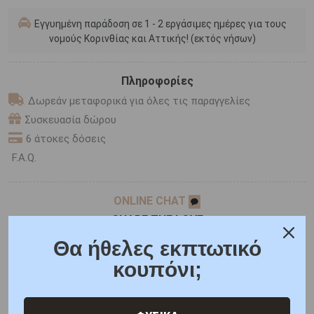
Εγγυημένη παράδοση σε 1 - 2 εργάσιμες ημέρες για τους
νομούς Κορινθίας και Αττικής! (εκτός νήσων)
Πληροφορίες
Δωρεάν μεταφορικά για όλες τις παραγγελίες
Συσκευασία δώρου
6 άτοκες δόσεις
F.A.Q.
ONLINE CHAT
SHARE THE LOVE
Θα ήθελες εκπτωτικό
κουπόνι;
Χαρακτηριστικά
Χαρακτηριστικά Ρολογιών
Γιατί εμάς
Ρωτήστε μας
Κριτικές