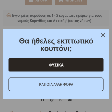
ΑΓΟΡΑ
WISHLIST
Εγγυημένη παράδοση σε 1 - 2 εργάσιμες ημέρες για τους
νομούς Κορινθίας και Αττικής! (εκτός νήσων)
Πληροφορίες
Θα ήθελες εκπτωτικό
Μεγεθολόγιο Δαχτυλιδιών
κουπόνι;
Δωρεάν μεταφορικά για όλες τις παραγγελίες
Συσκευασία δώρου
6 άτοκες δόσεις
ΦΥΣΙΚΑ
F.A.Q.
ΚΑΠΟΙΑ ΑΛΛΗ ΦΟΡΑ
ONLINE CHAT
SHARE THE LOVE