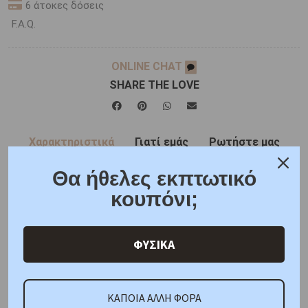
6 άτοκες δόσεις
F.A.Q.
ONLINE CHAT
SHARE THE LOVE
Χαρακτηριστικά
Γιατί εμάς
Ρωτήστε μας
Κριτικές
Θα ήθελες εκπτωτικό
κουπόνι;
ΑΜΕΣΑ ΔΙΑΘΕΣΙΜΟ
Μέταλλο : Επιχρυσωμένο Ατσάλι
ΦΥΣΙΚΑ
Διαστάσεις: 20 cm
Πιστοποίηση : Police
Κωδικός Προμηθευτή:
ΚΑΠΟΙΑ ΑΛΛΗ ΦΟΡΑ
PEAGB0006204