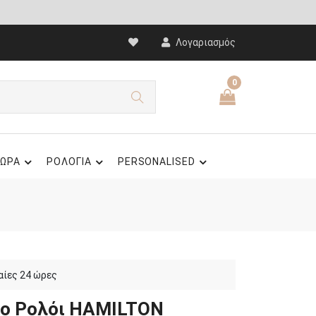
Λογαριασμός
0
ΩΡΑ
ΡΟΛΟΓΙΑ
PERSONALISED
αίες 24 ώρες
το Ρολόι HAMILTON