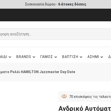
Συσκευασία δώρου -
6 άτοκες δόσεις
ΑΙΔΙ
BRANDS
ΓΑΜΟΣ
ΒΑΠΤΙΣΗ
ΑΣΗΜΙ
Δ
όματο Ρολόι HAMILTON Jazzmaster Day Date
70
επισκέψεις τις τελευτ
Ανδρικό Αυτόμα