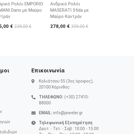
δρικό Ρολόι EMPORIO
Ανδρικό Ρολόι
ΜΑΝΙ Dario με Μαύρο
MASERATI Sfida με
ντράν
Μαύρο Καντράν
5,00 €
278,00 €
239,00 €
309,00 €
σμοι
Επικοινωνία
Κολιάτσου 55 (3ος όροφος),
20100 Κόρινθος
ΤΗΛΕΦΩΝΟ:
(+30) 27410-
88000
ν
EMAIL:
info@jeweler.gr
ογιών
Τηλεφωνική Εξυπηρέτηση
Δευτ. - Τετ. - Σαβ.: 10:00 - 15:00
τυλιδιών