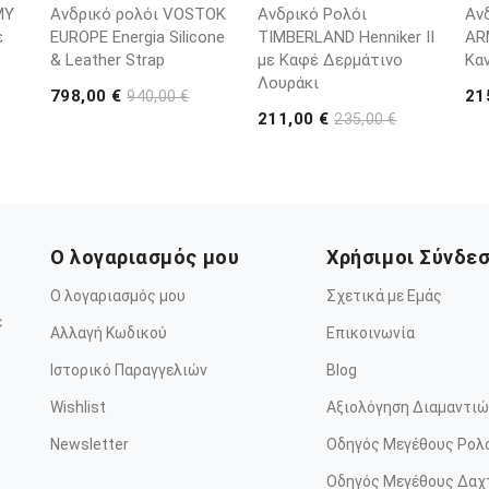
MY
Ανδρικό ρολόι VOSTOK
Ανδρικό Ρολόι
Αν
ε
EUROPE Energia Silicone
TIMBERLAND Henniker II
AR
& Leather Strap
με Καφέ Δερμάτινο
Κα
Λουράκι
798,00 €
21
940,00 €
211,00 €
235,00 €
Ο λογαριασμός μου
Χρήσιμοι Σύνδε
Ο λογαριασμός μου
Σχετικά με Εμάς
ε
Αλλαγή Κωδικού
Επικοινωνία
Ιστορικό Παραγγελιών
Blog
Wishlist
Αξιολόγηση Διαμαντιώ
Newsletter
Οδηγός Μεγέθους Ρολ
Οδηγός Μεγέθους Δαχ