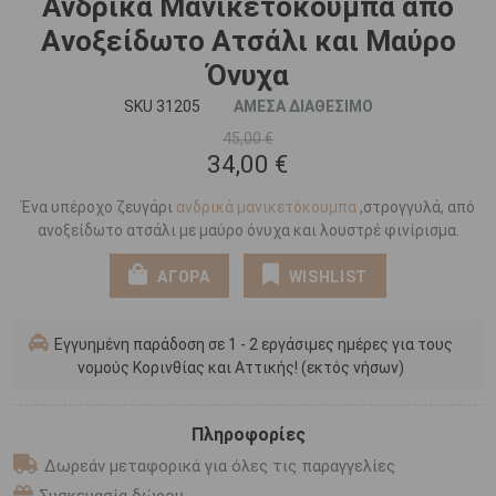
Ανδρικά Μανικετόκουμπα από
Aνοξείδωτο Aτσάλι και Μαύρο
Όνυχα
SKU 31205
ΑΜΕΣΑ ΔΙΑΘΕΣΙΜΟ
45,00 €
34,00 €
Ένα υπέροχο ζευγάρι
ανδρικά ​μανικετόκουμπα
,στρογγυλά, από
ανοξείδωτο ατσάλι με μαύρο όνυχα και λουστρέ φινίρισμα.
ΑΓΟΡΑ
WISHLIST
Εγγυημένη παράδοση σε 1 - 2 εργάσιμες ημέρες για τους
νομούς Κορινθίας και Αττικής! (εκτός νήσων)
Πληροφορίες
Δωρεάν μεταφορικά για όλες τις παραγγελίες