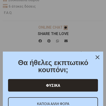
Συσκευασία δώρου
6 άτοκες δόσεις
F.A.Q.
ONLINE CHAT
SHARE THE LOVE
Χαρακτηριστικά
Γιατί εμάς
Ρωτήστε μας
Θα ήθελες εκπτωτικό
Κριτικές
κουπόνι;
ΦΥΣΙΚΑ
ΑΜΕΣΑ ΔΙΑΘΕΣΙΜΟ
Μέταλλο : Ανοξείδωτο Ατσάλι
Διαστάσεις: Διάμετρος : 14,30 mm
Πέτρα: Μαύρο
Όνυχα
Πιστοποίηση : Κοτσώνης
ΚΑΠΟΙΑ ΑΛΛΗ ΦΟΡΑ