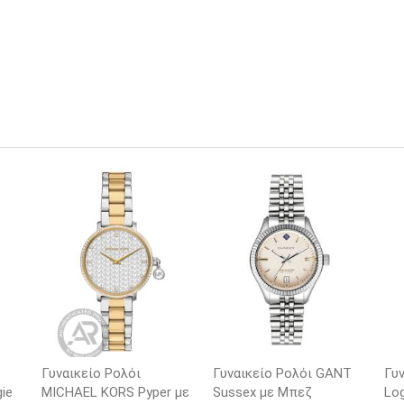
Γυναικείο Ρολόι
Γυναικείο Ρολόι GANT
Γυ
ie
MICHAEL KORS Pyper με
Sussex με Μπεζ
Lo