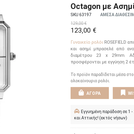
Octagon με Ασημ
SKU 63197
ΑΜΕΣΑ ΔΙΑΘΕΣΙ
129,00 €
123,00 €
Γυναικείο ρολόι
ROSEFIELD από
και ασημί μπρασελέ από ανο
διαμέτρου 23 x 29mm. Αδ
προσφέρονται με εγγύηση 2 έ
Το προϊόν παραδίδεται μέσα στο
ολοκαίνουριο ρολόι.
ΑΓΟΡΑ
WI
Εγγυημένη παράδοση σε 1 -
και Αττικής! (εκτός νήσων)