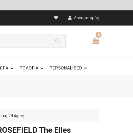
Λογαριασμός
0
ΩΡΑ
ΡΟΛΟΓΙΑ
PERSONALISED
αίες 24 ώρες
ROSEFIELD The Elles