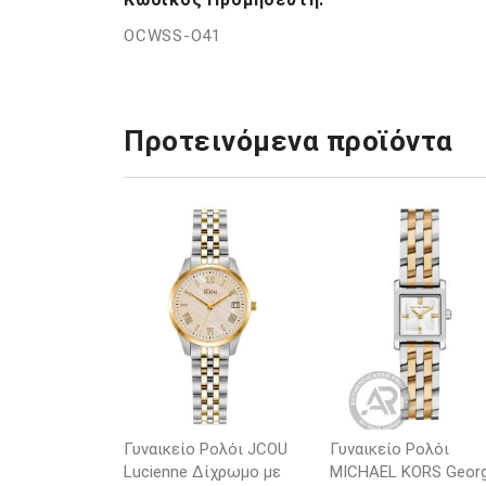
OCWSS-O41
Προτεινόμενα προϊόντα
Γυναικείο Ρολόι JCOU
Γυναικείο Ρολόι
Lucienne Δίχρωμο με
MICHAEL KORS Georg