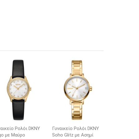
ναικείο Ρολόι DKNY
Γυναικείο Ρολόι DKNY
go με Μαύρο
Soho Glitz με Ασημί