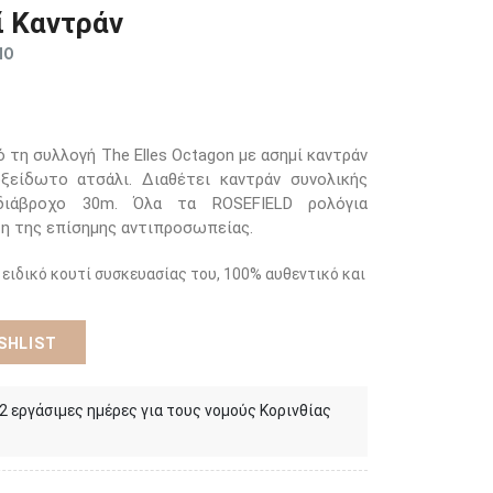
ί Καντράν
ΜΟ
 τη συλλογή The Elles Octagon με ασημί καντράν
ξείδωτο ατσάλι. Διαθέτει καντράν συνολικής
ιάβροχο 30m. Όλα τα ROSEFIELD ρολόγια
τη της επίσημης αντιπροσωπείας.
 ειδικό κουτί συσκευασίας του, 100% αυθεντικό και
SHLIST
 2 εργάσιμες ημέρες για τους νομούς Κορινθίας