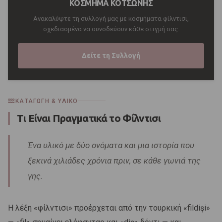
ΚΟΣΜΗΜΑ ΚΟΤΣΩΝΗΣ
Ανακαλύψτε τη συλλογή μας με κοσμήματα φίλντισι,
σχεδιασμένα να συνοδεύουν κάθε στιγμή σας.
Δείτε τη Συλλογή
ΚΑΤΑΓΩΓΉ & ΥΛΙΚΌ
Τι Είναι Πραγματικά το Φίλντισι
Ένα υλικό με δύο ονόματα και μια ιστορία που
ξεκινά χιλιάδες χρόνια πριν, σε κάθε γωνιά της
γης.
Η λέξη «φίλντισι» προέρχεται από την τουρκική «fildişi»