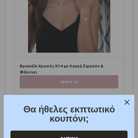
Βραχιόλι Χρυσός Κ14 με Λευκά Ζιργκόν &
Φίλντισι
Δείτε το
Θα ήθελες εκπτωτικό
κουπόνι;