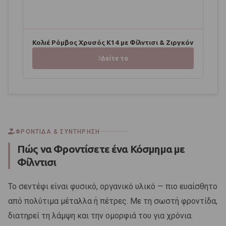
Κολιέ Ρόμβος Χρυσός Κ14 με Φίλντισι & Ζιργκόν
Δείτε το
ΦΡΟΝΤΊΔΑ & ΣΥΝΤΉΡΗΣΗ
Πώς να Φροντίσετε ένα Κόσμημα με
Φίλντισι
Το σεντέφι είναι φυσικό, οργανικό υλικό — πιο ευαίσθητο
από πολύτιμα μέταλλα ή πέτρες. Με τη σωστή φροντίδα,
διατηρεί τη λάμψη και την ομορφιά του για χρόνια.