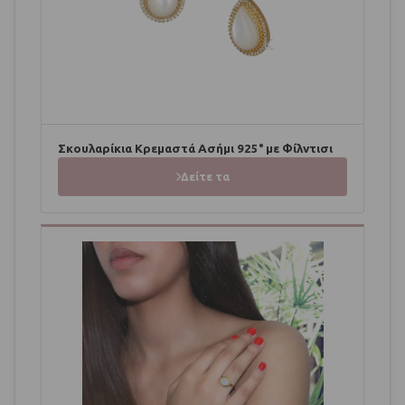
Σκουλαρίκια Κρεμαστά Ασήμι 925° με Φίλντισι
Δείτε τα