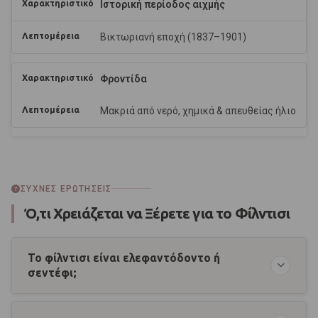
Ιστορική περίοδος αιχμής
Βικτωριανή εποχή (1837–1901)
Φροντίδα
Μακριά από νερό, χημικά & απευθείας ήλιο
ΣΥΧΝΈΣ ΕΡΩΤΉΣΕΙΣ
Ό,τι Χρειάζεται να Ξέρετε για το Φίλντισι
Το φίλντισι είναι ελεφαντόδοντο ή
σεντέφι;
Ετυμολογικά, η λέξη «φίλντισι» προέρχεται από την