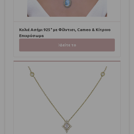
Κολιέ Ασήμι 925° με Φίλντισι, Cameo & Κίτρινο
Επιχρύσωμα
Δείτε το