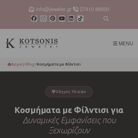
info@jeweler.gr
27410 88000
Expand sear
MENU
Αρχική
Blog
Κοσμήματα με Φίλντισι
Οδηγός Υλικών
Κοσμήματα με Φίλντισι για
Δυναμικές Εμφανίσεις που
Ξεχωρίζουν