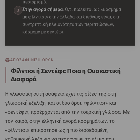
περιορισμό.
Στην αγορά σήμερα.
Ό,τι πωλείται ως «κόσμημα
3
με φίλντισι» στην Ελλάδα και διεθνώς είναι, στη
συντριπτική πλειονότητα των περιπτώσεων,
κόσμημα με σεντέφι.
ΑΠΟΣΑΦΉΝΙΣΗ ΌΡΩΝ
Φίλντισι ή Σεντέφι: Ποια η Ουσιαστική
Διαφορά
Η γλωσσική αυτή ασάφεια έχει τις ρίζες της στη
γλωσσική εξέλιξη: και οι δύο όροι, «φίλντισι» και
«σεντέφι», προέρχονται από την τουρκική γλώσσα. Με
τον καιρό, στην ελληνική αγορά κοσμημάτων, το
«φίλντισι» επικράτησε ως η πιο διαδεδομένη,
καθημερινή λέξη για να περιγράψει το υλικό που