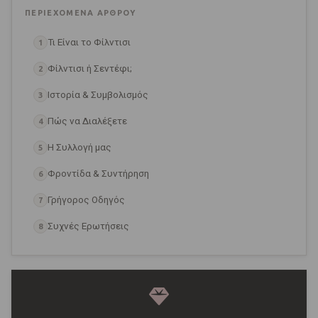
ΠΕΡΙΕΧΌΜΕΝΑ ΆΡΘΡΟΥ
Τι Είναι το Φίλντισι
1
Φίλντισι ή Σεντέφι;
2
Ιστορία & Συμβολισμός
3
Πώς να Διαλέξετε
4
Η Συλλογή μας
5
Φροντίδα & Συντήρηση
6
Γρήγορος Οδηγός
7
Συχνές Ερωτήσεις
8