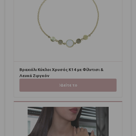
Βραχιόλι Κύκλοι Χρυσός Κ14 με Φίλντισι &
Λευκά Ζιργκόν
Δείτε το