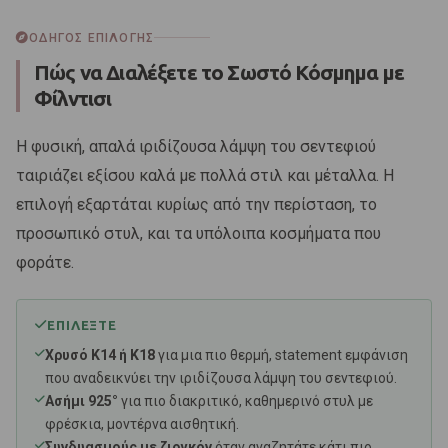
ΟΔΗΓΌΣ ΕΠΙΛΟΓΉΣ
Πώς να Διαλέξετε το Σωστό Κόσμημα με
Φίλντισι
Η φυσική, απαλά ιριδίζουσα λάμψη του σεντεφιού
ταιριάζει εξίσου καλά με πολλά στιλ και μέταλλα. Η
επιλογή εξαρτάται κυρίως από την περίσταση, το
προσωπικό στυλ, και τα υπόλοιπα κοσμήματα που
φοράτε.
ΕΠΙΛΈΞΤΕ
Χρυσό Κ14 ή Κ18
για μια πιο θερμή, statement εμφάνιση
που αναδεικνύει την ιριδίζουσα λάμψη του σεντεφιού.
Ασήμι 925°
για πιο διακριτικό, καθημερινό στυλ με
φρέσκια, μοντέρνα αισθητική.
Συνδυασμούς με ζιργκόν
όταν αναζητάτε κάτι πιο