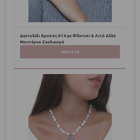
Δαχτυλίδι Χρυσός Κ14 με Φίλντισι & Λιτό Αλλά
Μοντέρνο Σχεδιασμό
Δείτε το