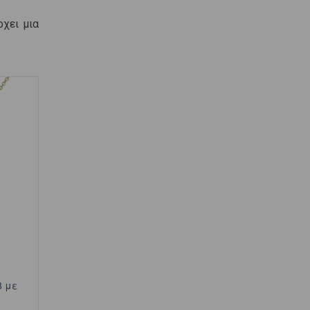
ρχει μια
8 με
ν