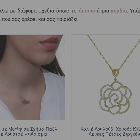
κολιέ με διάφορα σχέδια όπως το
άπειρο
ή μια
καρδιά
. Υπά
που σας αρέσει και σας ταιριάζει.
 με Μοτίφ σε Σχήμα Παζλ
Κολιέ Λουλούδι Χρυσός Κ1
ε Λουστρέ Φινίρισμα
Λευκές Πέτρες Ζιργκό