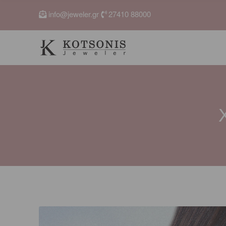
c
info@jeweler.gr
27410 88000
h
f
o
r
: