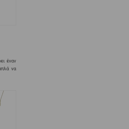
ει έναν
απλά να