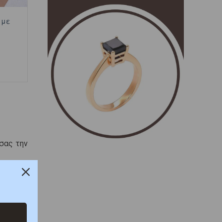
 με
σας την