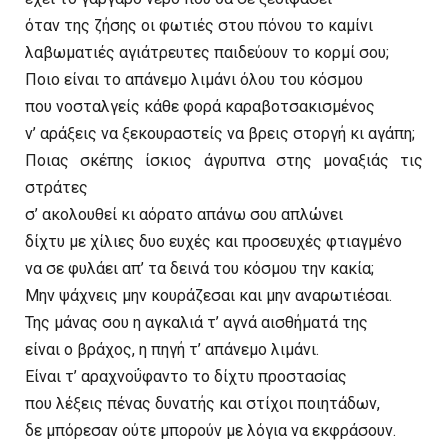
όταν της ζήσης οι φωτιές στου πόνου το καμίνι
λαβωματιές αγιάτρευτες παιδεύουν το κορμί σου;
Ποιο είναι το απάνεμο λιμάνι όλου του κόσμου
που νοσταλγείς κάθε φορά καραβοτσακισμένος
ν’ αράξεις να ξεκουραστείς να βρεις στοργή κι αγάπη;
Ποιας σκέπης ίσκιος άγρυπνα στης μοναξιάς τις
στράτες
σ’ ακολουθεί κι αόρατο απάνω σου απλώνει
δίχτυ με χίλιες δυο ευχές και προσευχές φτιαγμένο
να σε φυλάει απ’ τα δεινά του κόσμου την κακία;
Μην ψάχνεις μην κουράζεσαι και μην αναρωτιέσαι.
Της μάνας σου η αγκαλιά τ’ αγνά αισθήματά της
είναι ο βράχος, η πηγή τ’ απάνεμο λιμάνι.
Είναι τ’ αραχνοΰφαντο το δίχτυ προστασίας
που λέξεις πένας δυνατής και στίχοι ποιητάδων,
δε μπόρεσαν ούτε μπορούν με λόγια να εκφράσουν.