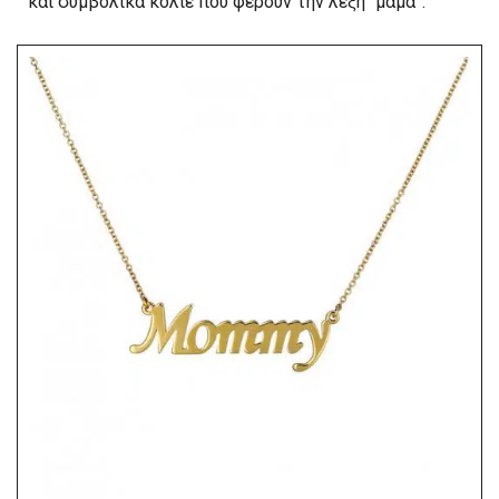
και συμβολικά κολιέ που φέρουν την λέξη “μαμά”.