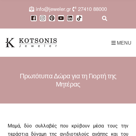
c
info@jeweler.gr
27410 88000
h
f
E
o
x
r
p
:
a
MENU
n
d
s
e
a
r
Πρωτότυπα Δώρα για τη Γιορτή της
c
Μητέρας
h
f
o
r
m
Μαμά, δύο συλλαβές που κρύβουν μέσα τους την
τεράστια δύναμη της ανιδιοτελούς αγάπης και του