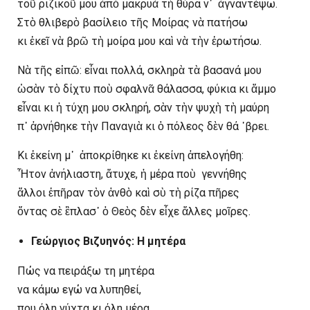
τοῦ ριζικοῦ μου ἀπὸ μακρυὰ τὴ θύρα ν᾽ ἀγναντέψω.
Στὸ θλιβερὸ βασίλειο τῆς Μοίρας νὰ πατήσω
κι ἐκεῖ νὰ βρῶ τὴ μοίρα μου καὶ νὰ τὴν ἐρωτήσω.
Νὰ τῆς εἰπῶ: εἶναι πολλά, σκληρὰ τὰ βασανά μου
ὡσὰν τὸ δίχτυ ποὺ σφαλνᾶ θάλασσα, φύκια κι ἄμμο
εἶναι κι ἡ τύχη μου σκληρή, σὰν τὴv ψυχὴ τὴ µαύρη
π᾽ ἀρνήθηκε τὴν Παναγιὰ κι ὁ πόλεος δὲν θά ᾽βρει.
Κι ἐκείνη μ᾽ ἀποκρίθηκε κι ἐκείνη ἀπελογήθη:
Ἦτον ἀνήλιαστη, ἄτυχε, ἡ μέρα ποὺ γεννήθης
ἄλλοι ἐπῆραν τὸν ἀνθὸ καὶ σὺ τὴ ρίζα πῆρες
ὄντας σὲ ἒπλασ᾽ ὁ Θεὸς δὲν εἶχε ἄλλες μοῖρες.
Γεώργιος Βιζυηνός: Η μητέρα
Πώς να πειράξω τη μητέρα
να κάμω εγώ να λυπηθεί,
που όλη νύχτα κι όλη μέρα