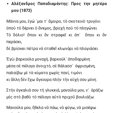
Aλέξανδρος Παπαδιαμάντης: Προς την μητέρα
μου (1873)
Μάννα μου, ἐγώ ᾽μαι τ᾽ ἄμοιρο, τὸ σκοτεινὸ τρυγόνι
ὁποὺ τὸ δέρνει ὁ ἄνεμος, βροχὴ ποὺ τὸ πληγώνει.
Τὸ δόλιο! ὅπου κι ἂν στραφεῖ κι ἀπ᾽ ὅπου κι ἂν
περάσει,
δὲ βρίσκει πέτρα νὰ σταθεῖ κλωνάρι νὰ πλαγιάσει.
Ἐγὼ βαρκούλα μοναχή, βαρκούλ᾽ ἀποδαρμένη
μέσα σὲ πέλαγο ἀνοιχτό, σὲ θάλασσ᾽ ἀφρισμένη,
παλαίβω μὲ τὰ κύματα χωρὶς πανί, τιμόνι
κι ἄλλη δὲν ἔχω ἄγκουρα πλὴν τὴν εὐχή σου μόνη.
Στὴν ἀγκαλιά σου τὴ γλυκειά, μανούλα μου, ν᾽ ἀράξω
μὲς στὸ βαθὺ τὸ πέλαγο αὐτὸ πριχοῦ βουλιάξω.
Μανούλα μου, ἤθελα νὰ πάω, νὰ φύγω, νὰ μισέψω