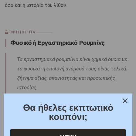
όσο και η ιστορία του λίθου.
ΓΝΗΣΙΟΤΗΤΑ
Φυσικό ή Εργαστηριακό Ρουμπίνι;
Τα εργαστηριακά ρουμπίνια είναι χημικά όμοια με
τα φυσικά -η επιλογή ανάμεσά τους είναι, τελικά,
ζήτημα αξίας, σπανιότητας και προσωπικής
ιστορίας.
Θα ήθελες εκπτωτικό
Λόγω της μεγάλης αξίας τους, τα ρουμπίνια είναι από
κουπόνι;
τους πρώτους λίθους που δημιουργήθηκαν επιτυχώς σε
εργαστήριο. Ένα εργαστηριακό ρουμπίνι έχει την ίδια
χημική σύσταση, σκληρότητα και λάμψη με ένα φυσικό,