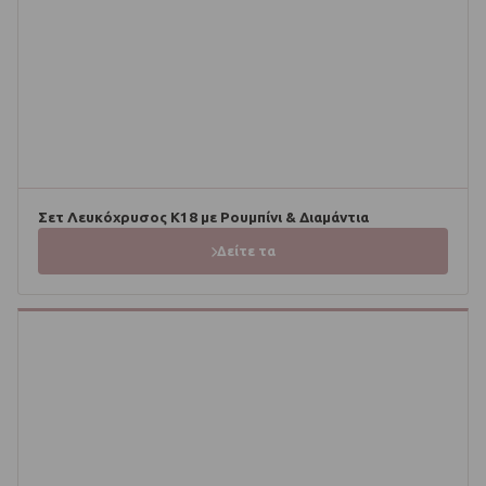
Σετ Λευκόχρυσος Κ18 με Ρουμπίνι & Διαμάντια
Δείτε τα