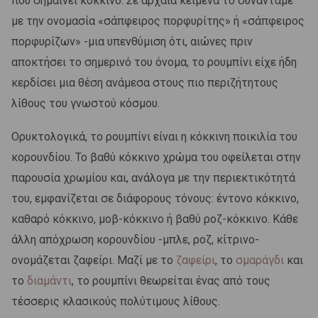
που σημαίνει κόκκινο. Σε αρχαία κείμενα το συναντάμε
με την ονομασία «σάπφειρος πορφυρίτης» ή «σάπφειρος
πορφυρίζων» -μια υπενθύμιση ότι, αιώνες πριν
αποκτήσει το σημερινό του όνομα, το ρουμπίνι είχε ήδη
κερδίσει μια θέση ανάμεσα στους πιο περιζήτητους
λίθους του γνωστού κόσμου.
Ορυκτολογικά, το ρουμπίνι είναι η κόκκινη ποικιλία του
κορουνδίου. Το βαθύ κόκκινο χρώμα του οφείλεται στην
παρουσία χρωμίου και, ανάλογα με την περιεκτικότητά
του, εμφανίζεται σε διάφορους τόνους: έντονο κόκκινο,
καθαρό κόκκινο, μοβ-κόκκινο ή βαθύ ροζ-κόκκινο. Κάθε
άλλη απόχρωση κορουνδίου -μπλε, ροζ, κίτρινο-
ονομάζεται ζαφείρι. Μαζί με το
ζαφείρι
, το
σμαράγδι
και
το
διαμάντι
, το ρουμπίνι θεωρείται ένας από τους
τέσσερις κλασικούς πολύτιμους λίθους.