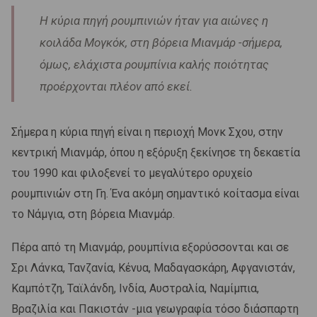
Η κύρια πηγή ρουμπινιών ήταν για αιώνες η
κοιλάδα Μογκόκ, στη βόρεια Μιανμάρ -σήμερα,
όμως, ελάχιστα ρουμπίνια καλής ποιότητας
προέρχονται πλέον από εκεί.
Σήμερα η κύρια πηγή είναι η περιοχή Μονκ Σχου, στην
κεντρική Μιανμάρ, όπου η εξόρυξη ξεκίνησε τη δεκαετία
του 1990 και φιλοξενεί το μεγαλύτερο ορυχείο
ρουμπινιών στη Γη. Ένα ακόμη σημαντικό κοίτασμα είναι
το Νάμγια, στη βόρεια Μιανμάρ.
Πέρα από τη Μιανμάρ, ρουμπίνια εξορύσσονται και σε
Σρι Λάνκα, Τανζανία, Κένυα, Μαδαγασκάρη, Αφγανιστάν,
Καμπότζη, Ταϊλάνδη, Ινδία, Αυστραλία, Ναμίμπια,
Βραζιλία και Πακιστάν -μια γεωγραφία τόσο διάσπαρτη