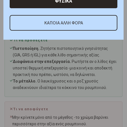
ΦΥΣΙΚΑ
με τη διαφορά ότι δεν φέρει τη σπανιότητα -και
συνήθως ούτε την τιμή- ενός λίθου που σχηματίστηκε
μέσα στη γη για εκατομμύρια χρόνια.
ΚΑΠΟΙΑ ΑΛΛΗ ΦΟΡΑ
Τι να προσέξετε
Πιστοποίηση.
Ζητήστε πιστοποιητικό γνησιότητας
(GIA, GRS ή IGL) για κάθε λίθο σημαντικής αξίας.
Διαφάνεια στην επεξεργασία.
Ρωτήστε αν ο λίθος έχει
υποστεί θερμική επεξεργασία -μια κοινή και αποδεκτή
πρακτική που πρέπει, ωστόσο, να δηλώνεται.
Το μέταλλο.
Ο λευκόχρυσος και ο ροζ χρυσός
αναδεικνύουν ιδιαίτερα το κόκκινο του ρουμπινιού.
Τι να αποφύγετε
Μην κρίνετε μόνο από το μέγεθος -το χρώμα βαρύνει
περισσότερο στην αξία ενός ρουμπινιού.