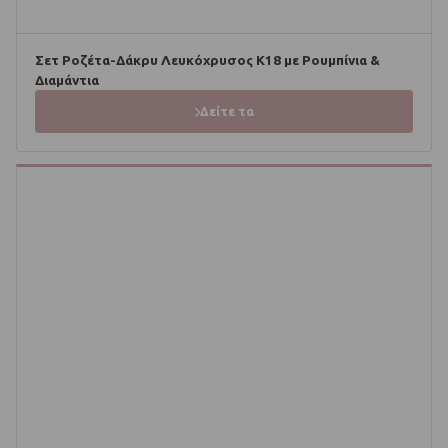
Σετ Ροζέτα-Δάκρυ Λευκόχρυσος Κ18 με Ρουμπίνια &
Διαμάντια
Δείτε τα