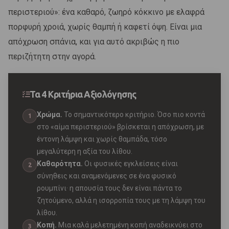
περιστεριού»: ένα καθαρό, ζωηρό κόκκινο με ελαφρά
πορφυρή χροιά, χωρίς θαμπή ή καφετί όψη. Είναι μια
απόχρωση σπάνια, και για αυτό ακριβώς η πιο
περιζήτητη στην αγορά.
Τα 4 Κριτήρια Αξιολόγησης
Χρώμα.
Το σημαντικότερο κριτήριο. Όσο πιο κοντά
1
στο «αίμα περιστεριού» βρίσκεται η απόχρωση, με
έντονη λάμψη και χωρίς θαμπάδα, τόσο
μεγαλύτερη η αξία του λίθου.
Καθαρότητα.
Οι φυσικές εγκλείσεις είναι
2
σύνηθεις και αναμενόμενες σε ένα φυσικό
ρουμπίνι· η απουσία τους δεν είναι πάντα το
ζητούμενο, αλλά η ισορροπία τους με τη λάμψη του
λίθου.
Κοπή.
Μια καλά μελετημένη κοπή αναδεικνύει στο
3