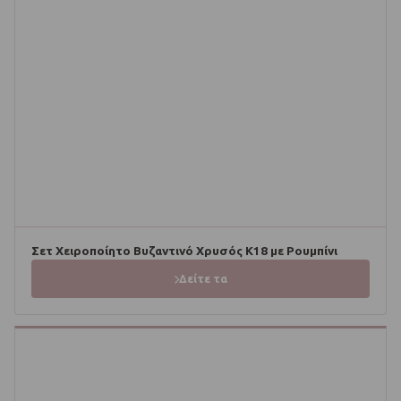
Σετ Χειροποίητο Βυζαντινό Χρυσός Κ18 με Ρουμπίνι
Δείτε τα