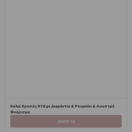
Κολιέ Χρυσός Κ18 με Διαμάντια & Ρουμπίνι & Λουστρέ
Φινίρισμα
Δείτε τα