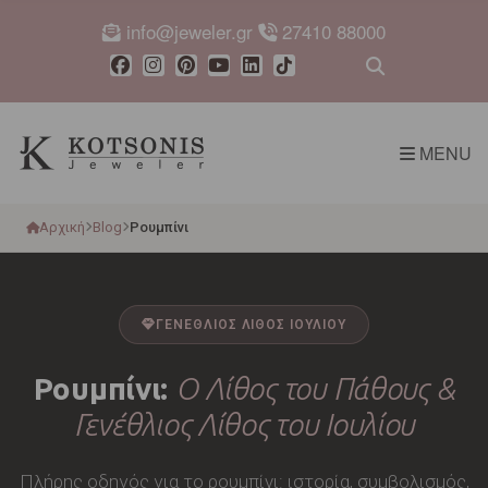
info@jeweler.gr
27410 88000
Expand sear
MENU
Αρχική
Blog
Ρουμπίνι
ΓΕΝΕΘΛΙΟΣ ΛΙΘΟΣ ΙΟΥΛΙΟΥ
Ρουμπίνι:
Ο Λίθος του Πάθους &
Γενέθλιος Λίθος του Ιουλίου
Πλήρης οδηγός για το ρουμπίνι: ιστορία, συμβολισμός,