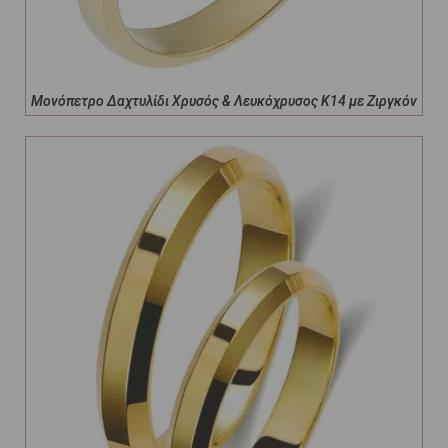
Μονόπετρο Δαχτυλίδι Χρυσός & Λευκόχρυσος Κ14 με Ζιργκόν