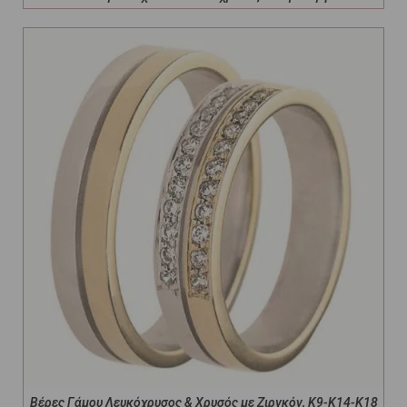
Βέρες Γάμου Λευκόχρυσος & Χρυσός με Ζιργκόν, Κ9-Κ14-Κ18