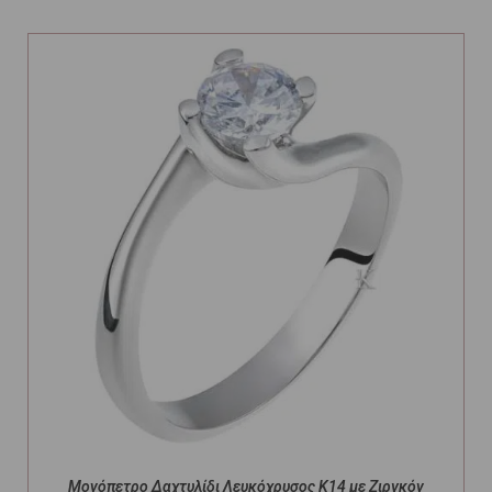
Μονόπετρο Δαχτυλίδι Λευκόχρυσος Κ14 με Ζιργκόν