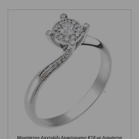
Μονόπετρο Δαχτυλίδι Λευκόχρυσος Κ18 με Διαμάντια