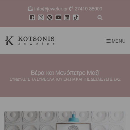
c
info@jeweler.gr
27410 88000
h
f
E
o
x
r
p
:
a
MENU
n
d
s
e
a
r
Βέρα και Μονόπετρο Μαζί
c
ΣΥΝΔΥΑΣΤΕ ΤΑ ΣΥΜΒΟΛΑ ΤΟΥ ΕΡΩΤΑ ΚΑΙ ΤΗΣ ΔΕΣΜΕΥΣΗΣ ΣΑΣ
h
f
o
r
m