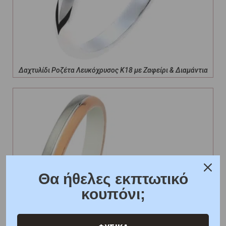
Δαχτυλίδι Ροζέτα Λευκόχρυσος Κ18 με Ζαφείρι & Διαμάντια
Θα ήθελες εκπτωτικό
κουπόνι;