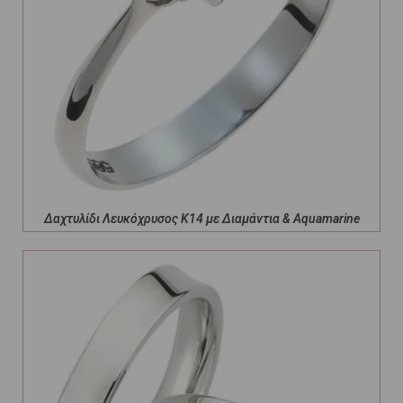
Δαχτυλίδι Λευκόχρυσος Κ14 με Διαμάντια & Aquamarine