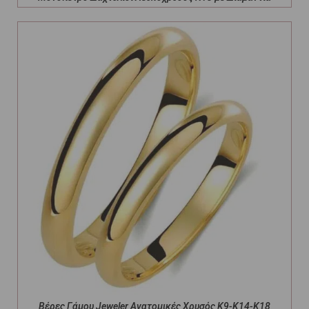
Βέρες Γάμου Jeweler Ανατομικές Χρυσός Κ9-Κ14-Κ18