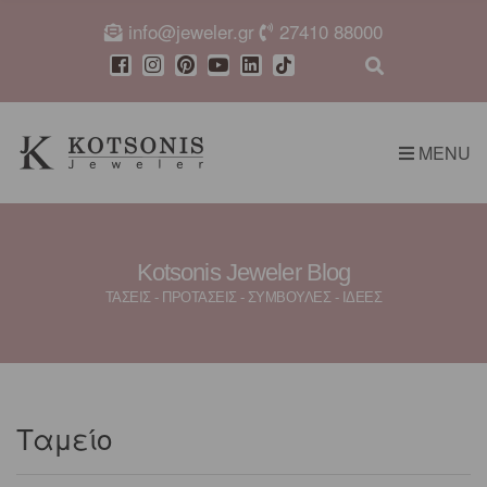
c
info@jeweler.gr
27410 88000
h
f
E
o
x
r
p
:
a
MENU
n
d
s
e
a
r
Kotsonis Jeweler Blog
c
ΤΑΣΕΙΣ - ΠΡΟΤΑΣΕΙΣ - ΣΥΜΒΟΥΛΕΣ - ΙΔΕΕΣ
h
f
o
r
m
Ταμείο