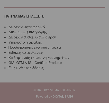
ΓΙΑΤΙ ΝΑ ΜΑΣ ΕΠΙΛΕΞΕΤΕ
Δωρεάν μεταφορικά
Δικαίωμα επιστροφής
Δωρεάν συσκευασία δώρου
Υπηρεσία χάραξης
Προσωποποιημένα κοσμήματα
Ειδικές κατασκευές
Καθαρισμός-επισκευή κοσμημάτων
GIA, GTM & IGL Certified Products
Έως 6 άτοκες δόσεις
© 2026 ΚΟΣΜΗΜΑ ΚΟΤΣΩΝΗΣ
Powered by
DIGITAL BANG