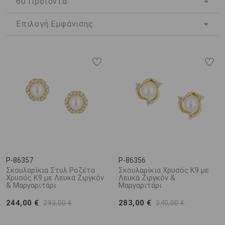
οποιαδήποτε δραστηριότητα, τα
σκουλαρίκια καρφωτά με
ζιργκόν
, εξαιτίας της σταθερής τοποθέτησης και θέσης τους
αλλά και της υπέροχης εμφάνισης τους, αποτελούν ένα κόσμημα
πασπαρτού που απευθύνεται σε κάθε ηλικία και αισθητική.
Με πιο κλασικές σχεδιαστικές γραμμές αλλά και σχήματα, αλλά
και πιο μοντέρνες και ιδιαίτερες εκδοχές, τα
καρφωτά
σκουλαρίκια
που κοσμούνται από λευκά αλλά και πολύχρωμα
ζιργκόν, αποτελούν ένα κόσμημα που κάθε γυναίκα θα
απολάμβανε να διαθέτει στη συλλογή της.
P-86357
P-86356
Σκουλαρίκια Στυλ Ροζέτα
Σκουλαρίκια Χρυσός K9 με
Χρυσός Κ9 με Λευκά Ζιργκόν
Λευκά Ζιργκόν &
& Μαργαριτάρι
Μαργαριτάρι
244,00 €
283,00 €
293,00 €
340,00 €