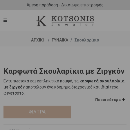
Άμεση παράδοση - Δικαίωμα επιστροφής
ΑΡΧΙΚΗ
ΓΥΝΑΙΚΑ
Σκουλαρίκια
Καρφωτά Σκουλαρίκια με Ζιργκόν
Εντυπωσιακά και εκπληκτικά κομψά, τα
καρφωτά σκουλαρίκια
με ζιργκόν
αποτελούν ένα κόσμημα διαχρονικό και ιδιαίτερα
φινετσάτο.
Περισσότερα
Διατίθενται σε μια πληθώρα σχεδιασμών και μοτίβο, τα
καρφωτά σκουλαρίκια που κοσμούνται από ζιργκόν
ΦΙΛΤΡΑ
αποτελούν ένα κόσμημα που μπορεί να φορεθεί κάθε στιγμή της
ημέρας και να ενσωματωθεί σε οποιοδήποτε στυλ. Ιδανικά για
πρωινές εμφανίσεις, για βραδινές εξόδους αλλά και για