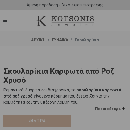
Άμεση παράδοση - Δικαίωμα επιστροφής
ΑΡΧΙΚΗ
ΓΥΝΑΙΚΑ
Σκουλαρίκια
Σκουλαρίκια Καρφωτά από Ροζ
Χρυσό
Ρομαντικά, όμορφα και διαχρονικά, τα
σκουλαρίκια καρφωτά
από ροζ χρυσό
είναι ένα κόσμημα που ξεχωρίζει για την
κομψότητα και την υπέροχη λάμψη του.
Περισσότερα
Ιδιαίτερα μοντέρνα αλλά και με πιο κλασικές προσεγγίσεις, τα
καρφωτά σκουλαρίκια από ροζ χρυσό
ΦΙΛΤΡΑ
αποτελούν μια
ξεχωριστή επιλογή που μπορεί να αναβαθμίσει οποιαδήποτε