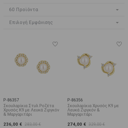
εμφάνιση. Στολισμένα με πολύτιμους λίθους, αποτυπώνοντας
πολλά και διαφορετικά μοτίβο αλλά και διαθέτοντας μια
πλούσια γκάμα επιλογών, τα
καρφωτά σκουλαρίκια από ροζ
χρυσό
απευθύνονται σε μια πληθώρα διαφορετικών αισθητικών
απαιτήσεων και μπορούν να προσαρμοστούν εκπληκτικά σε κάθε
στυλ. Στην πιο casual εκδοχή τους, είναι
σκουλαρίκια
που
μπορούν να φορεθούν κάθε στιγμή της ημέρας, ενώ σε πιο
ιδιαίτερους σχεδιασμούς και διακοσμήσεις, μπορούν να
ταιριάξουν εκπληκτικά σε οποιαδήποτε βραδινή και επίσημη
εμφάνιση.
Τα σκουλαρίκια καρφωτά από ροζ χρυσό, μοναδικά λαμπερά και
μοντέρνα, είναι ένα κόσμημα με μοναδική διαχρονικότητα και
φινέτσα που κάθε γυναίκα θα απολάμβανε να διαθέτει στη
συλλογή της.
P-86357
P-86356
Σκουλαρίκια Στυλ Ροζέτα
Σκουλαρίκια Χρυσός K9 με
Χρυσός Κ9 με Λευκά Ζιργκόν
Λευκά Ζιργκόν &
& Μαργαριτάρι
Μαργαριτάρι
236,00 €
274,00 €
283,00 €
329,00 €