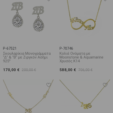
P-67521
P-70746
Σκουλαρίκια Μονογράμματα
Κολιέ Ονόματα με
"Δ" & "Β" με Ζιργκόν Ασήμι
Moonstone & Aquamarine
925°
Χρυσός Κ14
170,00 €
588,00 €
200,00 €
706,00 €