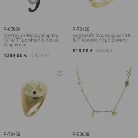
P-67809
P-73120
Μενταγιόν Μονογράμματα
Δαχτυλίδι Μονογράμματα Κ
"G" & "F" με Μπλε & Λευκά
& Π Χρυσός Κ9 με Ζιργκόν
Διαμάντια
510,00 €
612,00 €
1289,00 €
1547,00 €
P-70458
P-53638