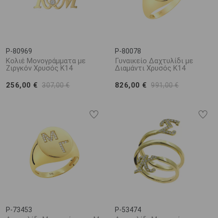
P-80969
P-80078
Κολιέ Μονογράμματα με
Γυναικείο Δαχτυλίδι με
Ζιργκόν Χρυσός K14
Διαμάντι Χρυσός K14
256,00 €
826,00 €
307,00 €
991,00 €
P-73453
P-53474