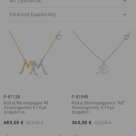
όποιον το φοράει. Τα
κολιέ
που συνδυάζουν δύο μονογράμματα,
αποτελούν μια πιο διευρυμένη εκδοχή του συγκεκριμένου
κοσμήματος, καθώς με αυτό τον τρόπο αποτυπώνουν ένα
ξεχωριστό συμβολισμό, μοναδικής σημασίας.
Στην απλή μεταλλική μορφή τους ή στολισμένα με διαμάντια και
ζιργκόν, τα
κολιέ με δύο μονογράμματα
διατίθενται σε μια
πλούσια γκάμα επιλογών τόσο σχεδιαστικά όσο και αισθητικά. Το
μέγεθος, το μοτίβο και τα σύμβολα που μπορεί να συνοδεύουν τα
μονογράμματα έγκειται στις προτιμήσεις του εκάστοτε κατόχου,
ενώ ως μοναδικά προσωπικά κοσμήματα, τα
κολιέ με δύο
μονογράμματα
αποτελούν μία εξαιρετική ιδέα εξατομικευμένου
δώρου.
P-81128
P-81949
Κολιέ Μονόγραμμα 'Μ'
Κολιέ Μονογράμματα ''ΑΒ''
Λευκόχρυσος Κ14 με
Λευκόχρυσος Κ14 με
Διαμάντια
Διαμάντι
689,00 €
360,00 €
827,00 €
432,00 €