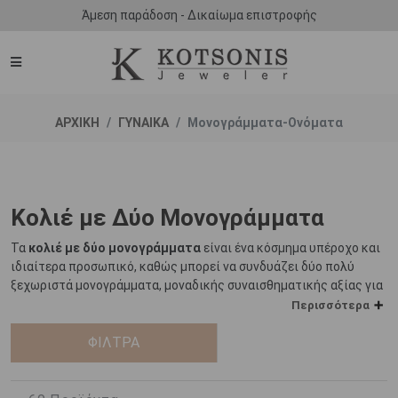
Άμεση παράδοση - Δικαίωμα επιστροφής
ΑΡΧΙΚΗ
ΓΥΝΑΙΚΑ
Μονογράμματα-Ονόματα
Κολιέ με Δύο Μονογράμματα
Τα
κολιέ με δύο μονογράμματα
είναι ένα κόσμημα υπέροχο και
ιδιαίτερα προσωπικό, καθώς μπορεί να συνδυάζει δύο πολύ
ξεχωριστά μονογράμματα, μοναδικής συναισθηματικής αξίας για
τον κάτοχο του.
Περισσότερα
Τα
κολιέ με μονογράμματα
ΦΙΛΤΡΑ
αποτελούν μία εξατομικευμένο
επιλογή που διαχρονικά βρίσκεται στις πρώτες θέσεις των
προτιμήσεων όσων αναζητούν ένα κόσμημα που θα φέρει ως
στολίδι κάτι που θα απευθύνεται αποκλειστικά και μόνο σε