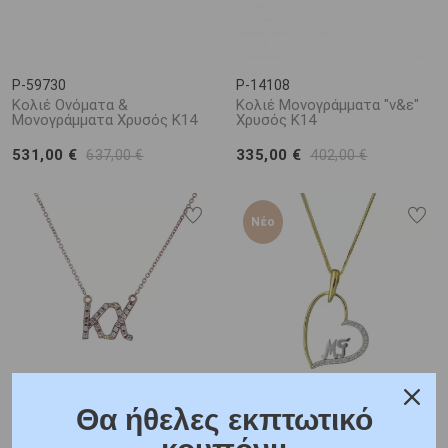
P-59730
P-14108
Κολιέ Ονόματα &
Κολιέ Μονογράμματα "ν&ε"
Μονογράμματα Χρυσός Κ14
Χρυσός Κ14
531,00 €
335,00 €
637,00 €
402,00 €
Νέο
Θα ήθελες εκπτωτικό
P-10002
P-11906
Κολιέ Μονογράμματα "ΚΧ"
Μενταγιόν Καρδιά &
Ροζ Χρυσός Κ14 με Ζιργκόν
Μονογράμματα Χρυσός &