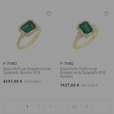
P-79483
P-79482
Δαχτυλίδι με Διαμάντια και
Δαχτυλίδι Ροζέτα με
Σμαράγδι Χρυσός Κ18
Διαμάντια & Σμαράγδι K18
Χρυσός
4297,00 €
5156,00 €
7427,00 €
8912,00 €
1
2
3
...
24