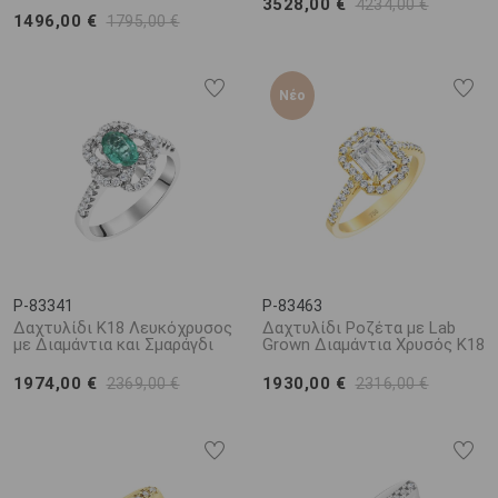
3528,00 €
4234,00 €
1496,00 €
1795,00 €
Νέο
P-83341
P-83463
Δαχτυλίδι Κ18 Λευκόχρυσος
Δαχτυλίδι Ροζέτα με Lab
με Διαμάντια και Σμαράγδι
Grown Διαμάντια Χρυσός K18
1974,00 €
1930,00 €
2369,00 €
2316,00 €